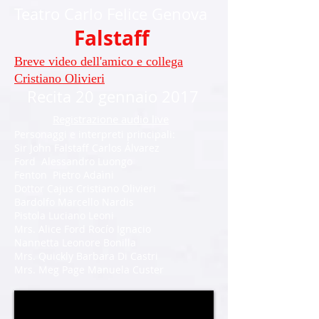
Teatro Carlo Felice Genova
Falstaff
Breve video dell'amico e collega
Cristiano Olivieri
Recita 20 gennaio 2017
Registrazione audio live
Personaggi e interpreti principali:
Sir John Falstaff Carlos Álvarez
Ford Alessandro Luongo
Fenton Pietro Adaìni
Dottor Cajus Cristiano Olivieri
Bardolfo Marcello Nardis
Pistola Luciano Leoni
Mrs. Alice Ford Rocío Ignacio
Nannetta Leonore Bonilla
Mrs. Quickly Barbara Di Castri
Mrs. Meg Page Manuela Custer