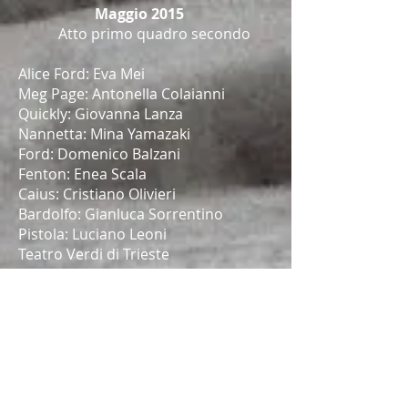
Maggio 2015
Atto primo quadro secondo
Alice Ford: Eva Mei
Meg Page: Antonella Colaianni
Quickly: Giovanna Lanza
Nannetta: Mina Yamazaki
Ford: Domenico Balzani
Fenton: Enea Scala
Caius: Cristiano Olivieri
Bardolfo: Gianluca Sorrentino
Pistola: Luciano Leoni
Teatro Verdi di Trieste
Regia: Roberto de Simone/Mariano
Bauduin
Direttore: Josè Miguel Perez-Sierra
Falcone e Borsellino
di A.Fortunato