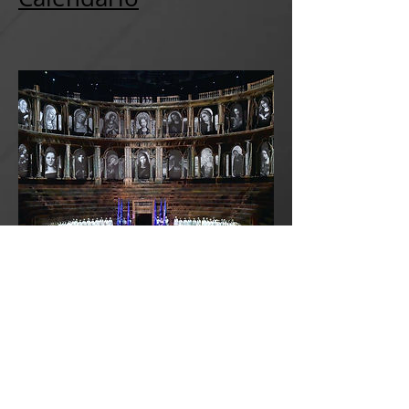
Il Teatro Regio di Parma riceve
nominations all'IOA per
"Giovanna D'Arco"
October 29, 2016
Orgogliosi e grati.