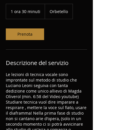
1 ora 30 minuti
1
Orbetello
o
r
3
0
Prenota
m
i
n
u
t
Descrizione del servizio
i
Le lezioni di tecnica vocale sono
improntate sul metodo di studio che
Luciano Leoni seguiva con tanta
dedizione come unico allievo di Magda
Olivero! (min. 6:58 del Video youtube)
Studiare tecnica vuol dire imparare a
respirare , mettere la voce sul fiato, usare
il diaframma! Nella prima fase di studio
non si cantano arie d'opera, (solo in un
secondo momento ci si potrà avvicinare
allo studio di un'aria o romanza o