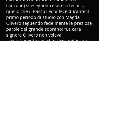
canzone) si eseguono esercizi tecnici,
quello che il Basso Leoni fece durante il
primo periodo di studio con Magda
Olivero seguendo fedelmente le preziose
parole del grande soprano! "La cara
signora Olivero non voleva
assolutamente che si uscisse dalle sue
indicazioni se si voleva ottenere un buon
risultato, quindi dopo le prime lezioni è
opportuno non esercitarsi a casa da soli!"