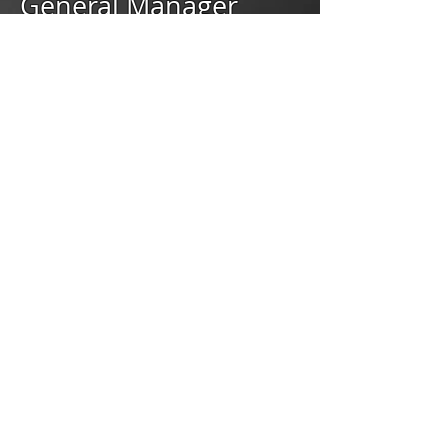
General Manager
LIRICA INTERNATIONAL DI
FRANCO SILVESTR
I
VIA ASPROMONTE 2/a
37126 – VERONA
info@liricainternational.com
Tel:
+39 045 8104688
Franco Silvestri
Cell:
+393488733827
franco.silvestri@liricainternational.c
om
Personal contact
Email:
luciano.leon@tiscali.it