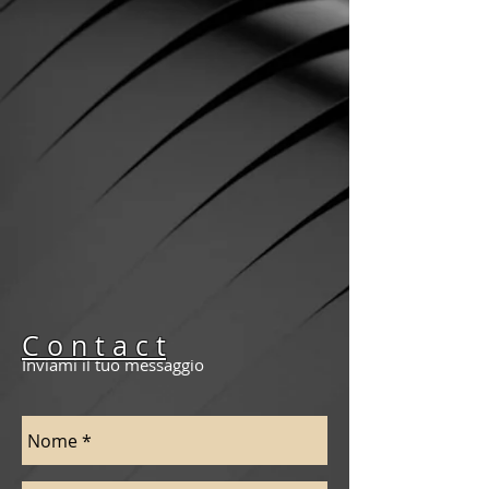
C o n t a c t
Inviami il tuo messaggio